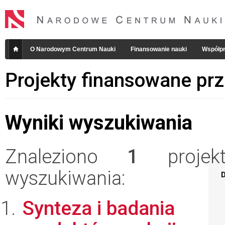
O Narodowym Centrum Nauki
Finansowanie nauki
Współpr
Projekty finansowane pr
Wyniki wyszukiwania
Znaleziono
1
projekt
wyszukiwania:
D
Synteza i badania