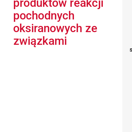
produktów reakcji
pochodnych
oksiranowych ze
związkami
S