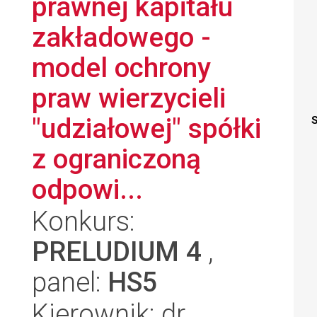
prawnej kapitału
zakładowego -
model ochrony
praw wierzycieli
"udziałowej" spółki
S
z ograniczoną
odpowi...
Konkurs:
PRELUDIUM 4
,
panel:
HS5
Kierownik: dr