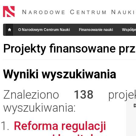
O Narodowym Centrum Nauki
Finansowanie nauki
Współpr
Projekty finansowane pr
Wyniki wyszukiwania
Znaleziono
138
projek
wyszukiwania:
D
Reforma regulacji