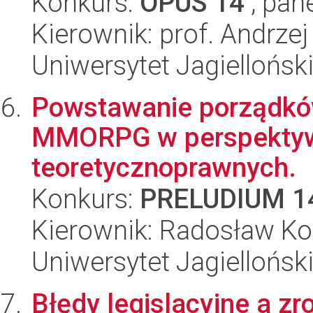
Konkurs:
OPUS 14
, pan
Kierownik: prof. Andrzej
Uniwersytet Jagielloński
Powstawanie porządkó
MMORPG w perspektywi
teoretycznoprawnych.
Konkurs:
PRELUDIUM 1
Kierownik: Radosław Ko
Uniwersytet Jagielloński
Błędy legislacyjne a z