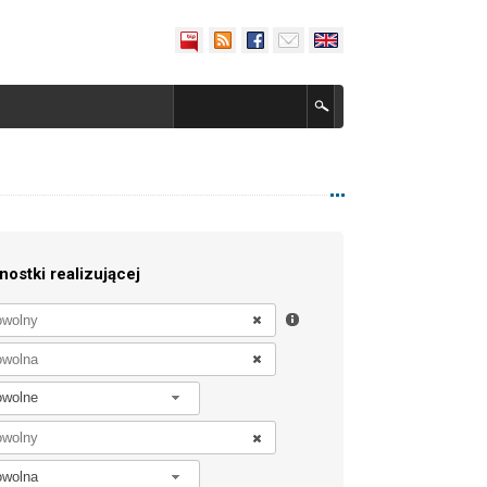
nostki realizującej
owolne
owolna