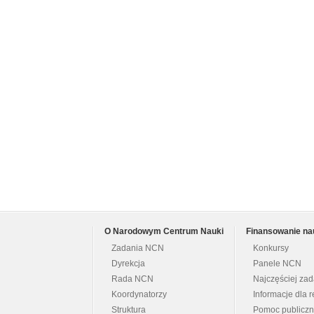
O Narodowym Centrum Nauki
Finansowanie na
Zadania NCN
Konkursy
Dyrekcja
Panele NCN
Rada NCN
Najczęściej za
Koordynatorzy
Informacje dla r
Struktura
Pomoc publicz