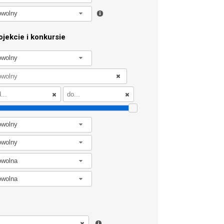
owolny
jekcie i konkursie
owolny
owolny
owolny
owolna
owolna