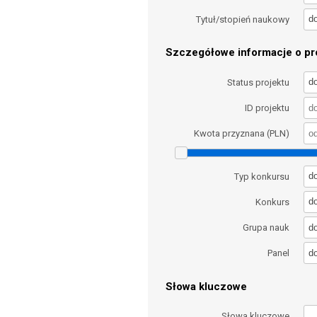
d
Tytuł/stopień naukowy
Szczegółowe informacje o pro
d
Status projektu
ID projektu
Kwota przyznana (PLN)
d
Typ konkursu
d
Konkurs
d
Grupa nauk
d
Panel
Słowa kluczowe
Słowa kluczowe