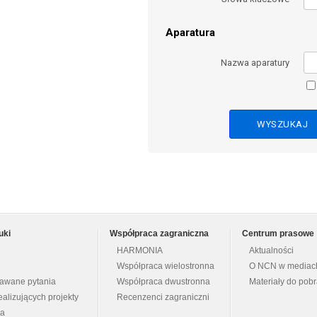
Aparatura
Nazwa aparatury
uki
Współpraca zagraniczna
Centrum prasowe
HARMONIA
Aktualności
Współpraca wielostronna
O NCN w mediac
dawane pytania
Współpraca dwustronna
Materiały do pob
ealizujących projekty
Recenzenci zagraniczni
na