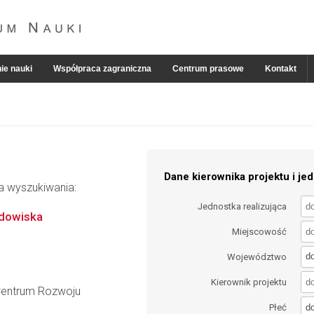
ie nauki
Współpraca zagraniczna
Centrum prasowe
Kontakt
Dane kierownika projektu i jed
ia wyszukiwania:
Jednostka realizująca
odowiska
Miejscowość
d
Województwo
Kierownik projektu
 Centrum Rozwoju
d
Płeć