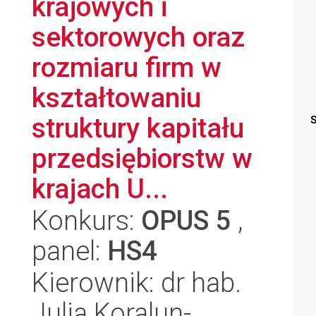
krajowych i
sektorowych oraz
rozmiaru firm w
kształtowaniu
struktury kapitału
S
przedsiębiorstw w
krajach U...
Konkurs:
OPUS 5
,
panel:
HS4
Kierownik: dr hab.
Julia Koralun-