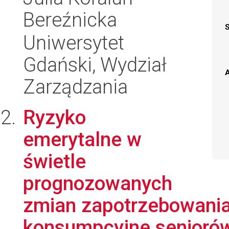
Bereźnicka
Uniwersytet
Gdański, Wydział
A
Zarządzania
Ryzyko
emerytalne w
świetle
prognozowanych
zmian zapotrzebowania 
konsumpcyjne senioró