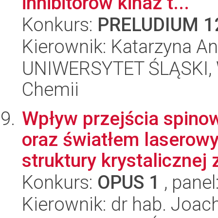
inhibitorów kinaz t...
Konkurs:
PRELUDIUM 1
Kierownik: Katarzyna A
UNIWERSYTET ŚLĄSKI, Wy
Chemii
Wpływ przejścia spin
oraz światłem laserow
struktury krystalicznej 
Konkurs:
OPUS 1
, panel
Kierownik: dr hab. Joa