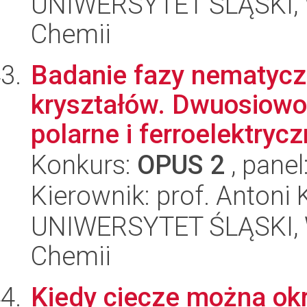
UNIWERSYTET ŚLĄSKI, Wy
Chemii
Badanie fazy nematycz
kryształów. Dwuosiowo
polarne i ferroelektrycz
Konkurs:
OPUS 2
, panel
Kierownik: prof. Antoni
UNIWERSYTET ŚLĄSKI, Wy
Chemii
Kiedy ciecze można okr