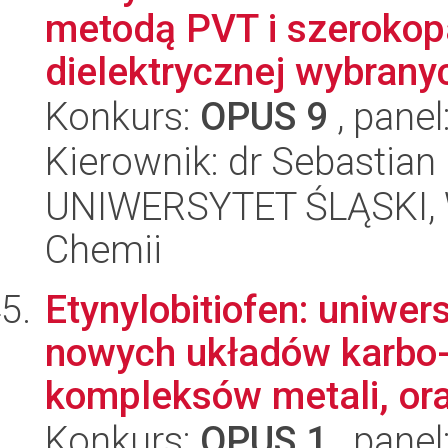
metodą PVT i szerokop
dielektrycznej wybranyc
Konkurs:
OPUS 9
, panel
Kierownik: dr Sebastian
UNIWERSYTET ŚLĄSKI, Wy
Chemii
Etynylobitiofen: uniwer
nowych układów karbo- 
kompleksów metali, ora
Konkurs:
OPUS 1
, panel