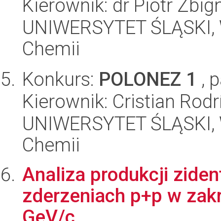
Kierownik: dr Piotr Zbi
UNIWERSYTET ŚLĄSKI, Wy
Chemii
Konkurs:
POLONEZ 1
, 
Kierownik: Cristian Rod
UNIWERSYTET ŚLĄSKI, Wy
Chemii
Analiza produkcji zid
zderzeniach p+p w zak
GeV/c