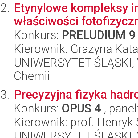
Etynylowe kompleksy iryd
właściwości fotofizycz
Konkurs:
PRELUDIUM 9
Kierownik: Grażyna Kata
UNIWERSYTET ŚLĄSKI, Wy
Chemii
Precyzyjna fizyka hadr
Konkurs:
OPUS 4
, panel
Kierownik: prof. Henryk
UNIWERSYTET ŚLĄSKI, Wy