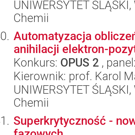
UNIWERSYTET ŚLĄSKI, Wy
Chemii
Automatyzacja oblicze
anihilacji elektron-poz
Konkurs:
OPUS 2
, panel
Kierownik: prof. Karol 
UNIWERSYTET ŚLĄSKI, Wy
Chemii
Superkrytyczność - now
fazowych