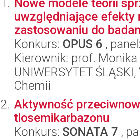
Nowe modele teorii sp
uwzględniające efekty 
zastosowaniu do badani
Konkurs:
OPUS 6
, panel
Kierownik: prof. Monika
UNIWERSYTET ŚLĄSKI, Wy
Chemii
Aktywność przeciwno
tiosemikarbazonu
Konkurs:
SONATA 7
, pa