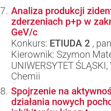
Analiza produkcji zid
zderzeniach p+p w zak
GeV/c
Konkurs:
ETIUDA 2
, pan
Kierownik: Szymon Mat
UNIWERSYTET ŚLĄSKI, Wy
Chemii
Spojrzenie na aktywnoś
działania nowych pocho