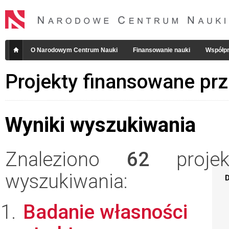
O Narodowym Centrum Nauki
Finansowanie nauki
Współpr
Projekty finansowane pr
Wyniki wyszukiwania
Znaleziono
62
projekt
wyszukiwania:
D
Badanie własności