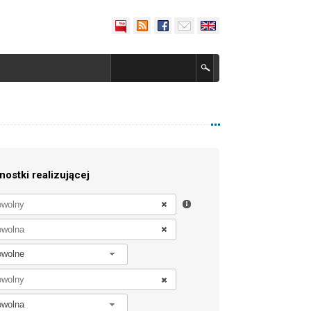
nostki realizującej
owolne
owolna