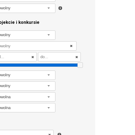
owolny
jekcie i konkursie
owolny
owolny
owolny
owolna
owolna