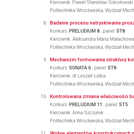
Kierownik: Paweł Stanisław Sokołowski
Politechnika Wrocławska, Wydział Mec
Badanie procesu natryskiwania pros
Konkurs:
PRELUDIUM 8
, panel:
ST8
Kierownik: Aleksandra Maria Małachow
Politechnika Wrocławska, Wydział Mec
Mechanizm formowania struktury k
Konkurs:
SONATA 6
, panel:
ST8
Kierownik: dr Leszek Łatka
Politechnika Wrocławska, Wydział Mec
Kontrolowana zmiana właściwości bar
Konkurs:
PRELUDIUM 11
, panel:
ST5
Kierownik: Anna Szczurek
Politechnika Wrocławska, Wydział Mec
Wpływ elementów konstrukcyjnych po