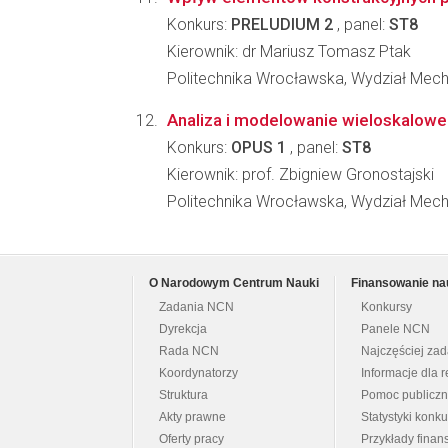
Konkurs:
PRELUDIUM 2
, panel:
ST8
Kierownik: dr Mariusz Tomasz Ptak
Politechnika Wrocławska, Wydział Mec
Analiza i modelowanie wieloskalowe
Konkurs:
OPUS 1
, panel:
ST8
Kierownik: prof. Zbigniew Gronostajski
Politechnika Wrocławska, Wydział Mec
O Narodowym Centrum Nauki
Finansowanie na
Zadania NCN
Konkursy
Dyrekcja
Panele NCN
Rada NCN
Najczęściej za
Koordynatorzy
Informacje dla r
Struktura
Pomoc publicz
Akty prawne
Statystyki konk
Oferty pracy
Przykłady fina