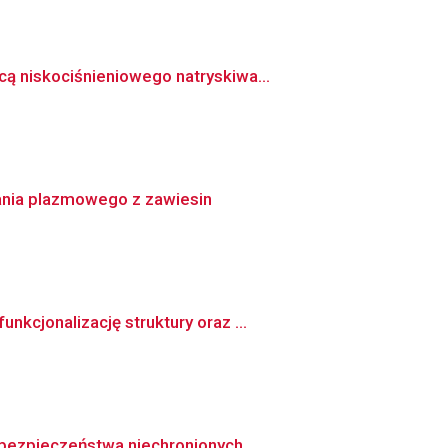
ą niskociśnieniowego natryskiwa...
nia plazmowego z zawiesin
kcjonalizację struktury oraz ...
bezpieczeństwa niechronionych ...