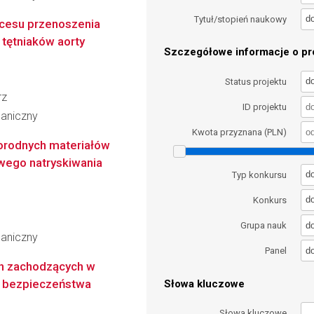
d
Tytuł/stopień naukowy
cesu przenoszenia
tętniaków aorty
Szczegółowe informacje o pro
d
Status projektu
rz
ID projektu
haniczny
Kwota przyznana (PLN)
orodnych materiałów
wego natryskiwania
d
Typ konkursu
d
Konkurs
d
Grupa nauk
haniczny
d
Panel
h zachodzących w
e bezpieczeństwa
Słowa kluczowe
Słowa kluczowe