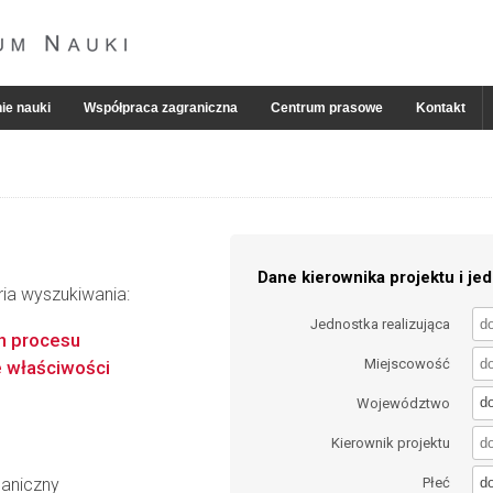
ie nauki
Współpraca zagraniczna
Centrum prasowe
Kontakt
Dane kierownika projektu i jed
ria wyszukiwania:
Jednostka realizująca
h procesu
Miejscowość
e właściwości
d
Województwo
Kierownik projektu
d
haniczny
Płeć