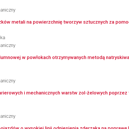
haniczny
zków metali na powierzchnię tworzyw sztucznych za pomoc
ska
haniczny
olumnowej w powłokach otrzymywanych metodą natryskiwa
haniczny
ierowych i mechanicznych warstw zol-żelowych poprzez fun
haniczny
jazdów o wysokiej linii odniesienia zderzaka na poprawę 