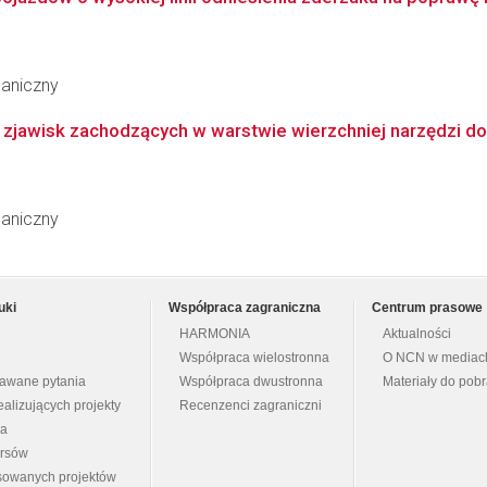
haniczny
 zjawisk zachodzących w warstwie wierzchniej narzędzi do
haniczny
uki
Współpraca zagraniczna
Centrum prasowe
HARMONIA
Aktualności
Współpraca wielostronna
O NCN w mediac
dawane pytania
Współpraca dwustronna
Materiały do pob
ealizujących projekty
Recenzenci zagraniczni
na
ursów
nsowanych projektów