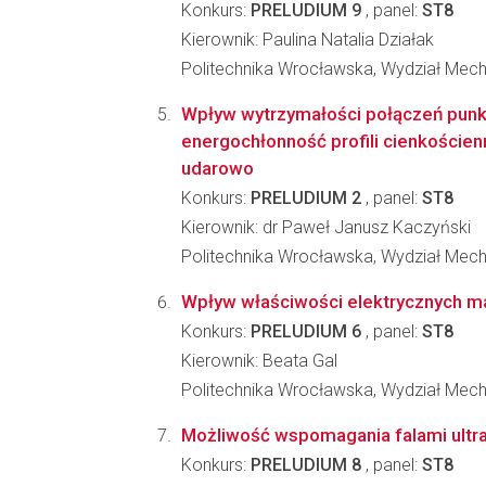
Konkurs:
PRELUDIUM 9
, panel:
ST8
Kierownik: Paulina Natalia Działak
Politechnika Wrocławska, Wydział Mec
Wpływ wytrzymałości połączeń pun
energochłonność profili cienkoście
udarowo
Konkurs:
PRELUDIUM 2
, panel:
ST8
Kierownik: dr Paweł Janusz Kaczyński
Politechnika Wrocławska, Wydział Mec
Wpływ właściwości elektrycznych ma
Konkurs:
PRELUDIUM 6
, panel:
ST8
Kierownik: Beata Gal
Politechnika Wrocławska, Wydział Mec
Możliwość wspomagania falami ultra
Konkurs:
PRELUDIUM 8
, panel:
ST8