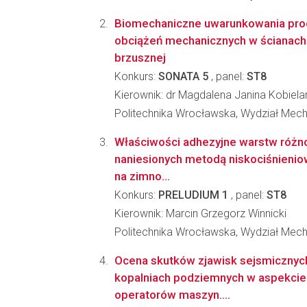
Biomechaniczne uwarunkowania pro
obciążeń mechanicznych w ścianach 
brzusznej
Konkurs:
SONATA 5
, panel:
ST8
Kierownik: dr Magdalena Janina Kobiela
Politechnika Wrocławska, Wydział Mec
Właściwości adhezyjne warstw różn
naniesionych metodą niskociśnienio
na zimno...
Konkurs:
PRELUDIUM 1
, panel:
ST8
Kierownik: Marcin Grzegorz Winnicki
Politechnika Wrocławska, Wydział Mec
Ocena skutków zjawisk sejsmicznyc
kopalniach podziemnych w aspekci
operatorów maszyn....