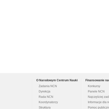
O Narodowym Centrum Nauki
Finansowanie na
Zadania NCN
Konkursy
Dyrekcja
Panele NCN
Rada NCN
Najczęściej za
Koordynatorzy
Informacje dla r
Struktura
Pomoc publicz