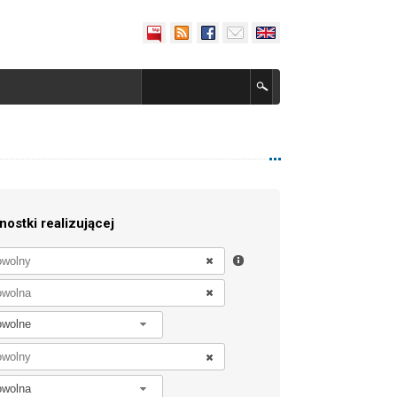
nostki realizującej
owolne
owolna