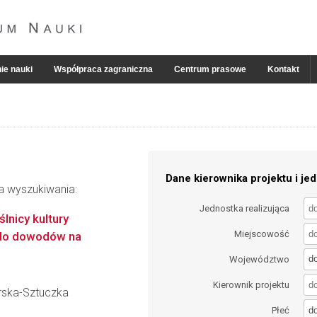
ie nauki
Współpraca zagraniczna
Centrum prasowe
Kontakt
Dane kierownika projektu i jed
ia wyszukiwania:
Jednostka realizująca
ślnicy kultury
Miejscowość
e do dowodów na
d
Województwo
Kierownik projektu
rska-Sztuczka
d
Płeć