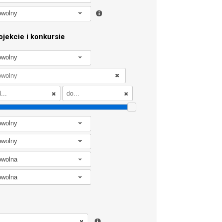
owolny
jekcie i konkursie
owolny
owolny
owolny
owolna
owolna