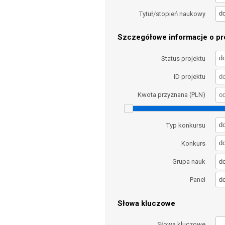
d
Tytuł/stopień naukowy
Szczegółowe informacje o pro
d
Status projektu
ID projektu
Kwota przyznana (PLN)
d
Typ konkursu
d
Konkurs
d
Grupa nauk
d
Panel
Słowa kluczowe
Słowa kluczowe