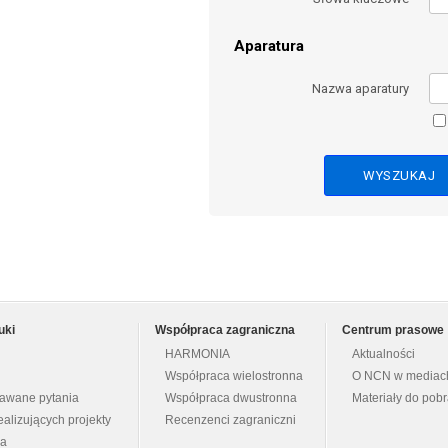
Aparatura
Nazwa aparatury
uki
Współpraca zagraniczna
Centrum prasowe
HARMONIA
Aktualności
Współpraca wielostronna
O NCN w mediac
dawane pytania
Współpraca dwustronna
Materiały do pob
ealizujących projekty
Recenzenci zagraniczni
na