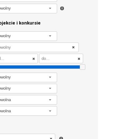
owolny
jekcie i konkursie
owolny
owolny
owolny
owolna
owolna