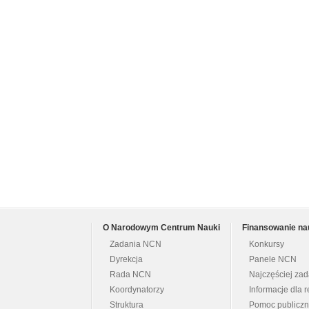
O Narodowym Centrum Nauki
Finansowanie na
Zadania NCN
Konkursy
Dyrekcja
Panele NCN
Rada NCN
Najczęściej za
Koordynatorzy
Informacje dla r
Struktura
Pomoc publicz