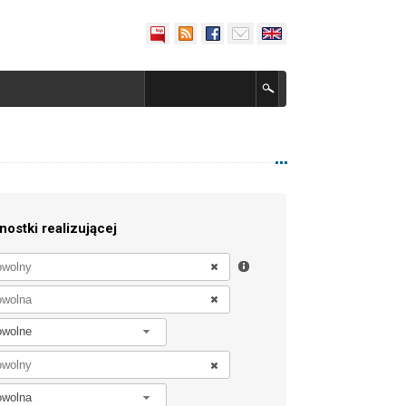
nostki realizującej
owolne
owolna