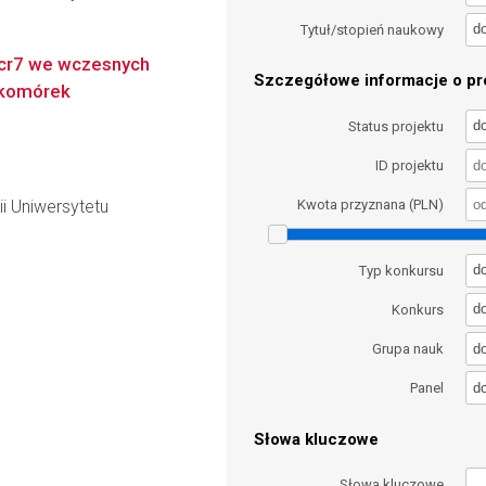
d
Tytuł/stopień naukowy
xcr7 we wczesnych
Szczegółowe informacje o pro
 komórek
d
Status projektu
ID projektu
i Uniwersytetu
Kwota przyznana (PLN)
d
Typ konkursu
d
Konkurs
d
Grupa nauk
d
Panel
Słowa kluczowe
Słowa kluczowe