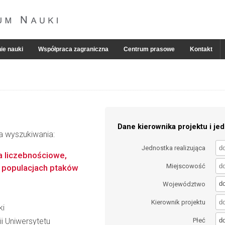
ie nauki
Współpraca zagraniczna
Centrum prasowe
Kontakt
Dane kierownika projektu i jed
ia wyszukiwania:
Jednostka realizująca
a liczebnościowe,
Miejscowość
 populacjach ptaków
d
Województwo
Kierownik projektu
ki
d
i Uniwersytetu
Płeć