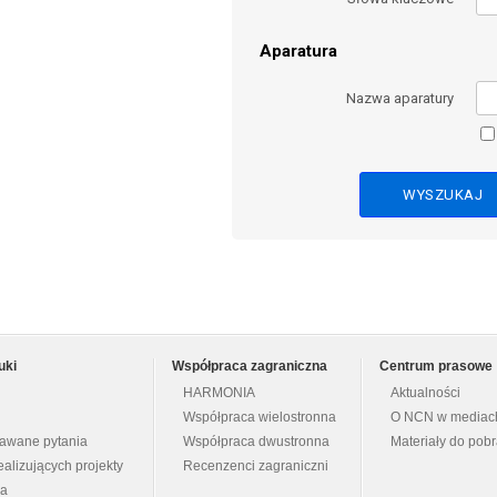
Aparatura
Nazwa aparatury
uki
Współpraca zagraniczna
Centrum prasowe
HARMONIA
Aktualności
Współpraca wielostronna
O NCN w mediac
dawane pytania
Współpraca dwustronna
Materiały do pob
ealizujących projekty
Recenzenci zagraniczni
na