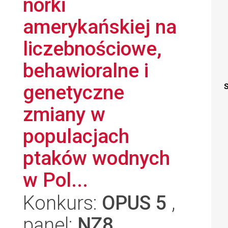
norki
amerykańskiej na
liczebnościowe,
behawioralne i
genetyczne
S
zmiany w
populacjach
ptaków wodnych
w Pol...
Konkurs:
OPUS 5
,
panel:
NZ8