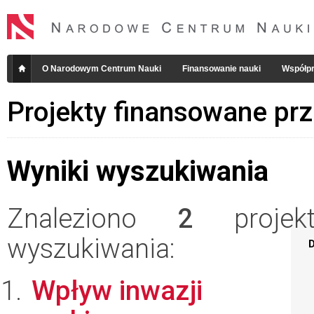
O Narodowym Centrum Nauki
Finansowanie nauki
Współpr
Projekty finansowane pr
Wyniki wyszukiwania
Znaleziono
2
projekt
wyszukiwania:
D
Wpływ inwazji