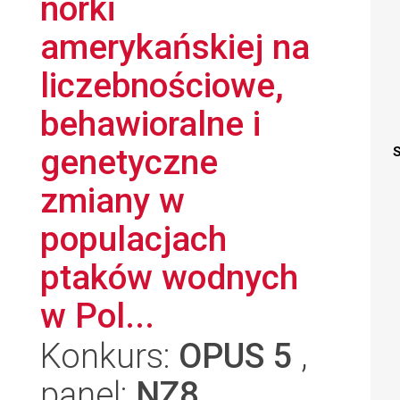
norki
amerykańskiej na
liczebnościowe,
behawioralne i
genetyczne
S
zmiany w
populacjach
ptaków wodnych
w Pol...
Konkurs:
OPUS 5
,
panel:
NZ8