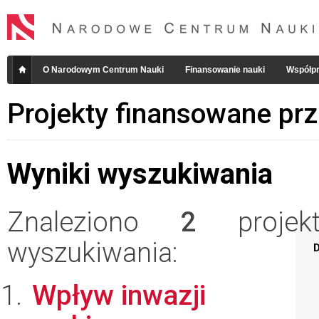
O Narodowym Centrum Nauki
Finansowanie nauki
Współpr
Projekty finansowane pr
Wyniki wyszukiwania
Znaleziono
2
projekt
wyszukiwania:
D
Wpływ inwazji