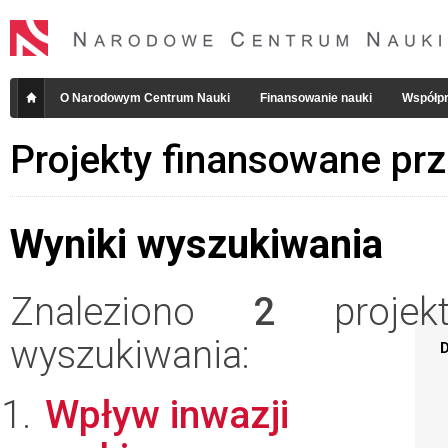
O Narodowym Centrum Nauki
Finansowanie nauki
Współpr
Projekty finansowane pr
Wyniki wyszukiwania
Znaleziono
2
projekt
wyszukiwania:
D
Wpływ inwazji