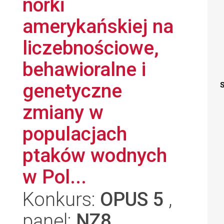
norki
amerykańskiej na
liczebnościowe,
behawioralne i
genetyczne
S
zmiany w
populacjach
ptaków wodnych
w Pol...
Konkurs:
OPUS 5
,
panel:
NZ8